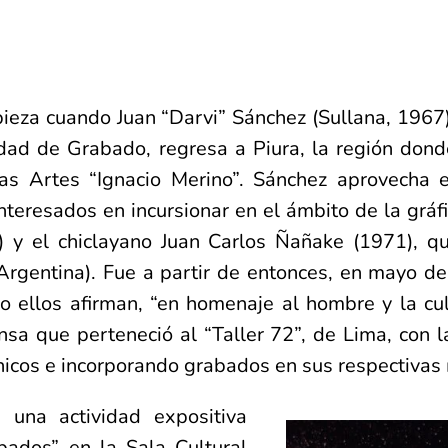
pieza cuando Juan “Darvi” Sánchez (Sullana, 1967
idad de Grabado, regresa a Piura, la región do
as Artes “Ignacio Merino”. Sánchez aprovecha e
teresados en incursionar en el ámbito de la gráf
 y el chiclayano Juan Carlos Ñañake (1971), q
rgentina). Fue a partir de entonces, en mayo de 
 ellos afirman, “en homenaje al hombre y la cul
a que perteneció al “Taller 72”, de Lima, con la
nicos e incorporando grabados en sus respectivas
 una actividad expositiva
bados” en la Sala Cultural