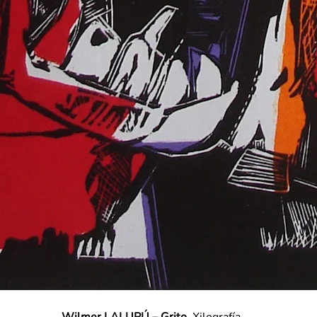
Wilmer LALUPÚ – Grito
. Xilografía.