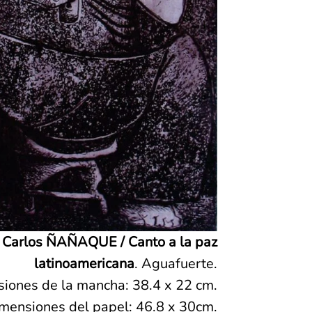
 Carlos ÑAÑAQUE / Canto a la paz
latinoamericana
. Aguafuerte.
iones de la mancha: 38.4 x 22 cm.
mensiones del papel: 46.8 x 30cm.