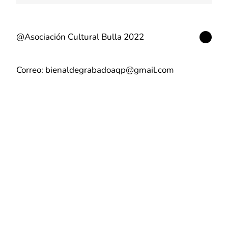
YouT
@Asociación Cultural Bulla 2022
Correo: bienaldegrabadoaqp@gmail.com