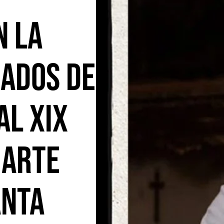
n la
ados de
al XIX
 arte
anta